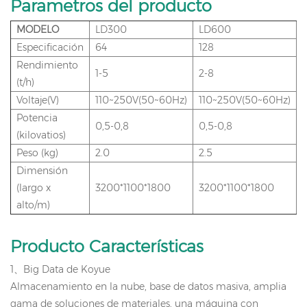
Parametros del producto
MODELO
LD300
LD600
Especificación
64
128
Rendimiento
1-5
2-8
3
(t/h)
Voltaje(V)
110~250V(50~60Hz)
110~250V(50~60Hz)
Potencia
0,5-0,8
0,5-0,8
0
(kilovatios)
Peso (kg)
2.0
2.5
4
Dimensión
(largo x
3200*1100*1800
3200*1100*1800
alto/m)
Producto
Características
1
、
Big Data de Koyue
Almacenamiento en la nube, base de datos masiva, amplia
gama de soluciones de materiales, una máquina con