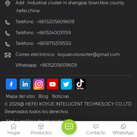
Add : Industrial cluster in shangpai town,feixi county
,hefei,china
Teléfono : +8615205609609
Teléfono : +8615240031159
Teléfono : +8618715519550
Correo electrónico :
koyuecolorsorter@gmail.com
Whatsapp : +8615205609609
Mapa del sitio
Blog
Noticias
© 2026@ HEFEI KOYUE INTELLIGENT TECHNOLOGY CO.,LTD
Reservados todos los derechos.
Xml
|
política de privacidad
Red IPv6 compatible
Hogar
Productos
Contacto
WhatsApp