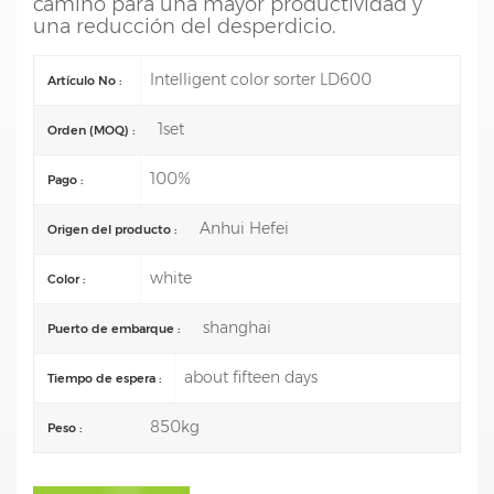
camino para una mayor productividad y
una reducción del desperdicio.
Intelligent color sorter LD600
Artículo No :
1set
Orden (MOQ) :
100%
Pago :
Anhui Hefei
Origen del producto :
white
Color :
shanghai
Puerto de embarque :
about fifteen days
Tiempo de espera :
850kg
Peso :