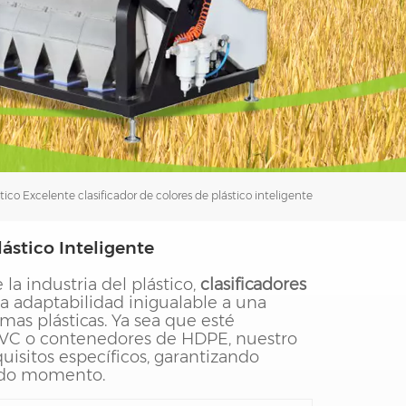
فارسی
עברית
tico
Excelente clasificador de colores de plástico inteligente
ástico Inteligente
la industria del plástico,
clasificadores
 adaptabilidad inigualable a una
as plásticas. Ya sea que esté
e PVC o contenedores de HDPE, nuestro
isitos específicos, garantizando
todo momento.