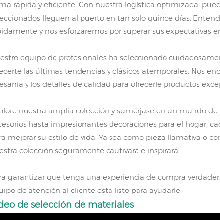
rma rápida y eficiente. Con nuestra logística optimizada, pu
leccionados lleguen al puerto en tan solo quince días. Ente
pidamente y nos esforzaremos por superar sus expectativas e
estro equipo de profesionales ha seleccionado cuidadosame
recerte las últimas tendencias y clásicos atemporales. Nos e
tesanía y los detalles de calidad para ofrecerle productos exc
plore nuestra amplia colección y sumérjase en un mundo de el
cesorios hasta impresionantes decoraciones para el hogar, 
ra mejorar su estilo de vida. Ya sea como pieza llamativa o 
estra colección seguramente cautivará e inspirará.
ra garantizar que tenga una experiencia de compra verdader
uipo de atención al cliente está listo para ayudarle.
deo de selección de materiales