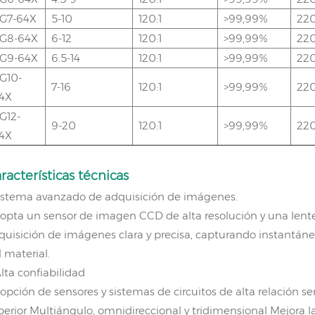
G7-64X
5-10
120:1
>99,99%
22
G8-64X
6-12
120:1
>99,99%
22
G9-64X
6.5-14
120:1
>99,99%
22
G10-
7-16
120:1
>99,99%
22
4X
G12-
9-20
120:1
>99,99%
22
4X
racterísticas técnicas
Sistema avanzado de adquisición de imágenes.
opta un sensor de imagen CCD de alta resolución y una lente i
quisición de imágenes clara y precisa, capturando instantán
l material.
Alta confiabilidad
opción de sensores y sistemas de circuitos de alta relación s
perior Multiángulo, omnidireccional y tridimensional Mejora la