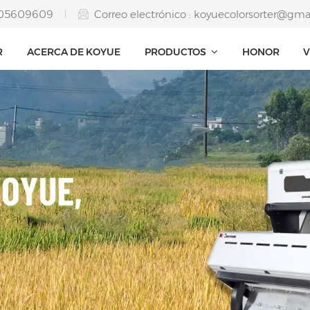
5205609609
Correo electrónico :
koyuecolorsorter@gma
R
ACERCA DE KOYUE
PRODUCTOS
HONOR
V