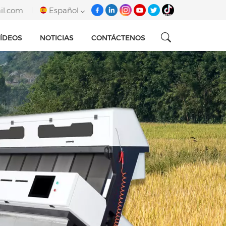
il.com
Español
ÍDEOS
NOTICIAS
CONTÁCTENOS
English
français
italiano
русский
español
português
Tiếng việt
العربية