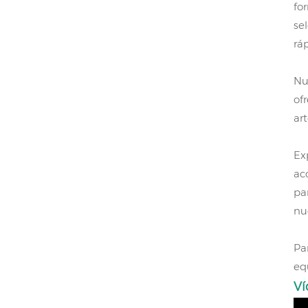
fo
se
rá
Nu
of
ar
Ex
ac
pa
nu
Pa
eq
Ví