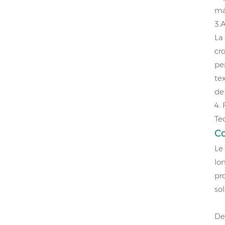
má
3.
La
cr
pe
te
de 
4. 
Te
C
Le
lo
pr
so
De