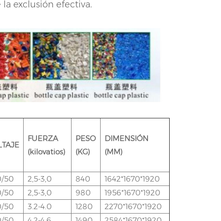
la exclusión efectiva.
FUERZA
PESO
DIMENSIÓN
LTAJE
(kilovatios)
(KG)
(MM)
0/50
2,5-3,0
840
1642*1670*1920
0/50
2,5-3,0
980
1956*1670*1920
0/50
3.2-4.0
1280
2270*1670*1920
0/50
4.2-4.6
1490
2584*1670*1920