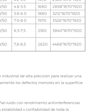
0/50
4.8-5.5
1680
2898*1670*1920
0/50
5.6-6.0
1880
3212*1670*1920
0/50
7.0-8.0
1970
3526*1670*1920
0/50
6,5-7,5
2180
3840*1670*1920
0/50
7,8-8,5
2620
4468*1670*1920
ndustrial de alta precisión para realizar una
eamente los defectos menores en la superficie
eñal-ruido con rendimiento antiinterferencias
 estabilidad y confiabilidad de toda la