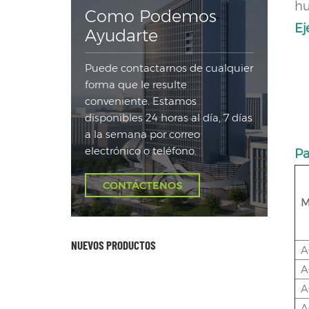
hu
Como Podemos
Ej
Ayudarte
Puede contactarnos de cualquier
forma que le resulte
conveniente. Estamos
disponibles 24 horas al día, 7 días
a la semana por correo
electrónico o teléfono.
Pa
CONTÁCTENOS
M
NUEVOS PRODUCTOS
A
A
A
A