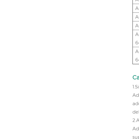
A
A
A
A
6
A
6
Ca
1.
Ad
ad
de
2.
Ad
su