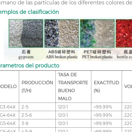
mano de las partículas de los diferentes colores de 
emplos de clasificación
rametros del producto
TASA DE
PRODUCCIÓN
TRANSPORTE
EXACTITUD
ODELO
VO
(T/H)
BUENO
(%)
MALO
G3-64X
2-5
120:1
>99,99%
22
G4-64X
2.5-6
120:1
>99,99%
22
G5-64X
3-8
120:1
>99,99%
22
G6-64X
4.5-9
120:1
>99,99%
22