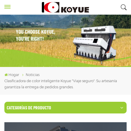
Hogar
Noticias
Clasificadora de color inteligente Koyue "Viaje seguro": Su artesanía
garantiza la entrega de pedidos grandes.
CATEGORÍAS DE PRODUCTO