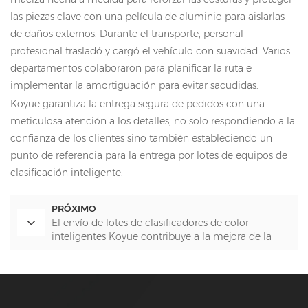
las piezas clave con una película de aluminio para aislarlas
de daños externos. Durante el transporte, personal
profesional trasladó y cargó el vehículo con suavidad. Varios
departamentos colaboraron para planificar la ruta e
implementar la amortiguación para evitar sacudidas.
Koyue garantiza la entrega segura de pedidos con una
meticulosa atención a los detalles, no solo respondiendo a la
confianza de los clientes sino también estableciendo un
punto de referencia para la entrega por lotes de equipos de
clasificación inteligente.
PRÓXIMO
El envío de lotes de clasificadores de color
inteligentes Koyue contribuye a la mejora de la
calidad de la industria con sus capacidades de
clasificación inteligente.