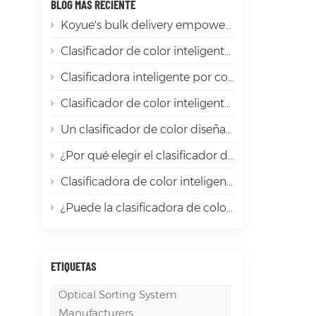
BLOG MÁS RECIENTE
Koyue's bulk delivery empowers the sorting of premium products
Clasificador de color inteligente Koyue: desde chile rojo hasta ingredientes picantes premium
Clasificadora inteligente por color de soja Koyue: Eliminación eficiente de impurezas y selección de soja de calidad, el "guardián inteligente" del procesamiento de soja.
Clasificador de color inteligente Koyue: haciendo que la clasificación de mica brille
Un clasificador de color diseñado para la diversidad de materiales globales
¿Por qué elegir el clasificador de color de banda LD1200? Quienes lo han usado siempre dicen que vale la pena.
Clasificadora de color inteligente Koyue: La revolución de la eficiencia en la clasificación de granos, que garantiza la alta calidad de cada grano.
¿Puede la clasificadora de color de arroz realmente mejorar el valor de cada grano de arroz?
ETIQUETAS
Optical Sorting System
Manufacturers