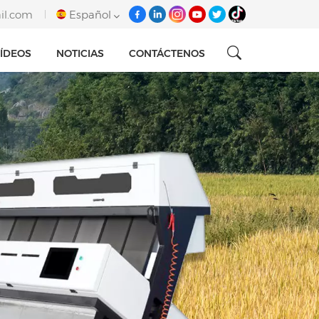
il.com
Español
ÍDEOS
NOTICIAS
CONTÁCTENOS
English
français
italiano
русский
español
português
Tiếng việt
العربية