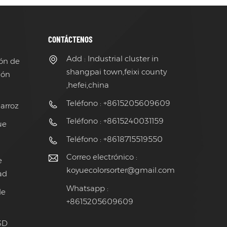
CONTÁCTENOS
Add : Industrial cluster in
ión de
shangpai town,feixi county
ión
,hefei,china
Teléfono : +8615205609609
 arroz
Teléfono : +8615240031159
ue
Teléfono : +8618715519550
Correo electrónico :
e
koyuecolorsorter@gmail.com
dad
Whatsapp :
de
+8615205609609
 3D