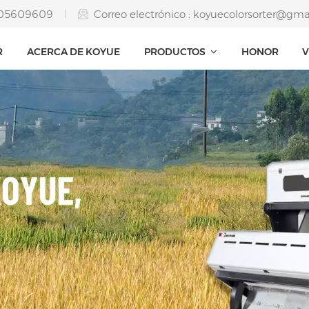
5205609609
Correo electrónico :
koyuecolorsorter@gma
R
ACERCA DE KOYUE
PRODUCTOS
HONOR
V