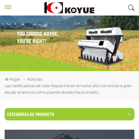
Hogar
Noticias
Las clasificadoras de color Koyue inician el nuevo año con envíos a gran
escala: el servicio como puente dorado hacia el éxito
CATEGORÍAS DE PRODUCTO