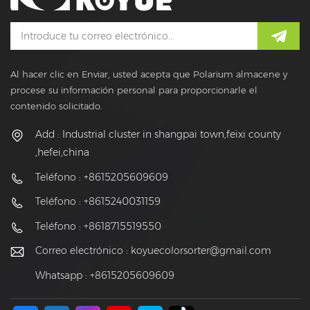
Al hacer clic en Enviar, usted acepta que Polarium almacene y
procese su información personal para proporcionarle el
contenido solicitado.
Add : Industrial cluster in shangpai town,feixi county
,hefei,china
Teléfono : +8615205609609
Teléfono : +8615240031159
Teléfono : +8618715519550
Correo electrónico :
koyuecolorsorter@gmail.com
Whatsapp : +8615205609609