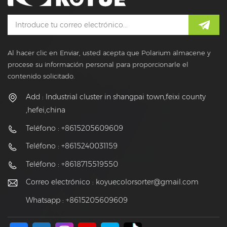
Al hacer clic en Enviar, usted acepta que Polarium almacene y
procese su información personal para proporcionarle el
contenido solicitado.
Add : Industrial cluster in shangpai town,feixi county
,hefei,china
Teléfono : +8615205609609
Teléfono : +8615240031159
Teléfono : +8618715519550
Correo electrónico :
koyuecolorsorter@gmail.com
Whatsapp : +8615205609609