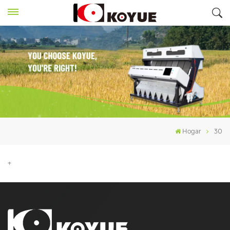
Hogar
30
+